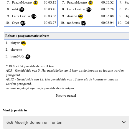
7.
PuzzleMaestro
00:03.13
7.
PuzzleMaestro
00:03.52
7.
Puzz
99
99
8.
nabi
00:03.45
8.
Calix Castillo
00:03.76
8.
Vinsa
92
156
9.
Calix Castillo
00:03.58
9.
daanbe
00:03.88
9.
Oryn
156
239
10.
Oryn
00:03.77
10.
modestas
00:03.94
10.
Calix
182
153
Robots / programmatic solvers
1.
tlstyer
151
2.
cheyette
3.
hum@b0t
91
* MO3 - Het gemiddelde van 3 keer.
AO5 - Gemiddelde van 5. Het gemiddelde van 5 keer als de hoogste en laagste worden
genegeerd.
AO12 - Gemiddelde van 12. Het gemiddelde van 12 keer als de hoogste en laagste
worden genegeerd.
Je moet ingelogd zijn om je gemiddeldes te volgen
Nieuwe puzzel
Vind je positie in