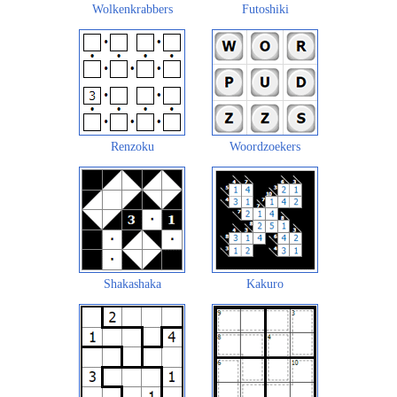
Wolkenkrabbers
Futoshiki
Renzoku
Woordzoekers
Shakashaka
Kakuro